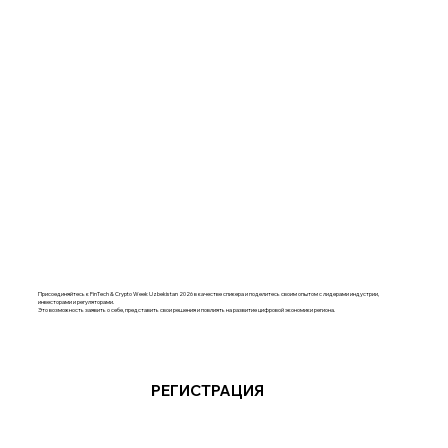
Присоединяйтесь к FinTech & Crypto Week Uzbekistan 2026 в качестве спикера и поделитесь своим опытом с лидерами индустрии,
инвесторами и регуляторами.
Это возможность заявить о себе, представить свои решения и повлиять на развитие цифровой экономики региона.
РЕГИСТРАЦИЯ