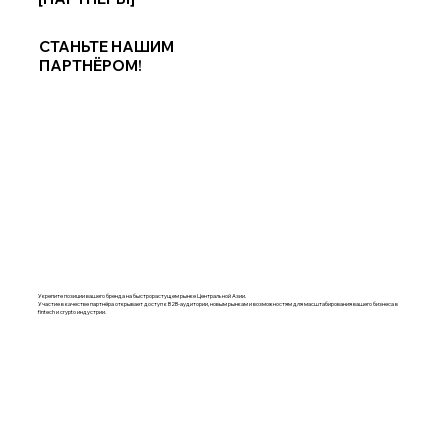
СТАНЬТЕ НАШИМ
ПАРТНЁРОМ!
Укрепите позиции вашего бренда на быстрорастущем рынке Центральной Азии.
Участие в качестве партнёра открывает доступ к B2B-аудитории, новым рынкам и возможностям для масштабирования вашего бизнеса в
fintech и crypto индустрии.
РЕГИСТРАЦИЯ