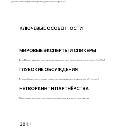
установления партнёрств и обсуждения будущего цифровых финансов.
КЛЮЧЕВЫЕ ОСОБЕННОСТИ
МИРОВЫЕ ЭКСПЕРТЫ И СПИКЕРЫ
Более 20 международных и локальных экспертов делятся практическим опытом в финтехе, крипто, AML и Web3
ГЛУБОКИЕ ОБСУЖДЕНИЯ
Глубокие обсуждения регулирования, комплаенса, управления рисками и внедрения блокчейн-технологий
НЕТВОРКИНГ И ПАРТНЁРСТВА
Новые деловые связи между инвесторами, стартапами и ведущими компаниями индустрии
30K+