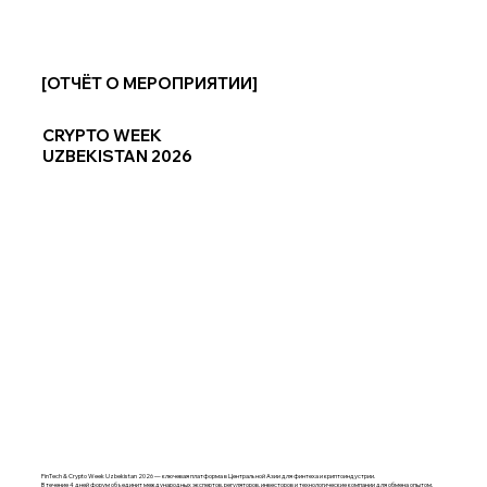
[ОТЧЁТ О МЕРОПРИЯТИИ]
CRYPTO WEEK
UZBEKISTAN 2026
FinTech & Crypto Week Uzbekistan 2026 — ключевая платформа в Центральной Азии для финтеха и криптоиндустрии.
В течение 4 дней форум объединит международных экспертов, регуляторов, инвесторов и технологические компании для обмена опытом,